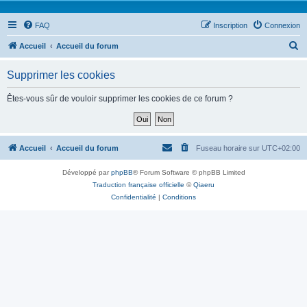
FAQ
Inscription
Connexion
R
Accueil
Accueil du forum
e
Supprimer les cookies
c
h
Êtes-vous sûr de vouloir supprimer les cookies de ce forum ?
e
r
c
Accueil
Accueil du forum
Fuseau horaire sur
UTC+02:00
h
Développé par
phpBB
® Forum Software © phpBB Limited
e
Traduction française officielle
©
Qiaeru
r
Confidentialité
|
Conditions