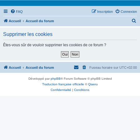
FAQ
Inscription
Connexion
R
Accueil
Accueil du forum
e
Supprimer les cookies
c
h
Êtes-vous sûr de vouloir supprimer les cookies de ce forum ?
e
r
c
Accueil
Accueil du forum
Fuseau horaire sur
UTC+02:00
h
Développé par
phpBB
® Forum Software © phpBB Limited
e
Traduction française officielle
©
Qiaeru
r
Confidentialité
|
Conditions