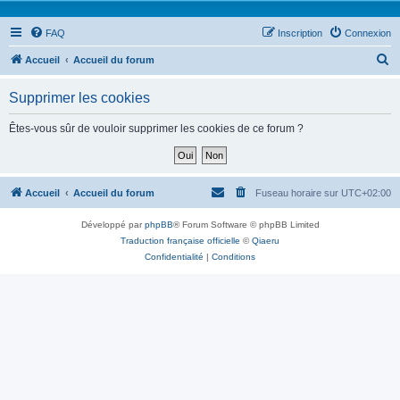
FAQ
Inscription
Connexion
R
Accueil
Accueil du forum
e
Supprimer les cookies
c
h
Êtes-vous sûr de vouloir supprimer les cookies de ce forum ?
e
r
c
Accueil
Accueil du forum
Fuseau horaire sur
UTC+02:00
h
Développé par
phpBB
® Forum Software © phpBB Limited
e
Traduction française officielle
©
Qiaeru
r
Confidentialité
|
Conditions