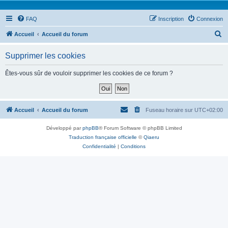
FAQ
Inscription
Connexion
R
Accueil
Accueil du forum
e
Supprimer les cookies
c
h
Êtes-vous sûr de vouloir supprimer les cookies de ce forum ?
e
r
c
Accueil
Accueil du forum
Fuseau horaire sur
UTC+02:00
h
Développé par
phpBB
® Forum Software © phpBB Limited
e
Traduction française officielle
©
Qiaeru
r
Confidentialité
|
Conditions