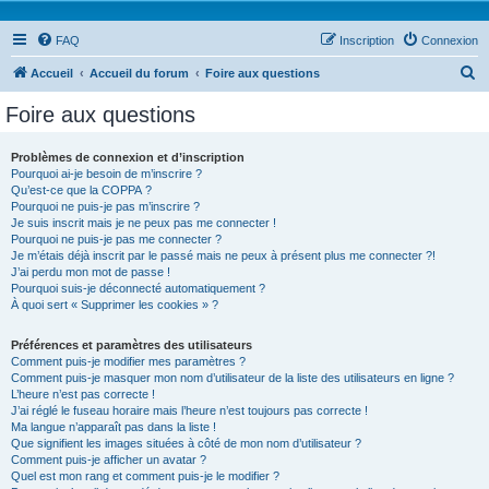
FAQ
Inscription
Connexion
R
Accueil
Accueil du forum
Foire aux questions
e
Foire aux questions
c
h
Problèmes de connexion et d’inscription
Pourquoi ai-je besoin de m’inscrire ?
e
Qu’est-ce que la COPPA ?
r
Pourquoi ne puis-je pas m’inscrire ?
Je suis inscrit mais je ne peux pas me connecter !
c
Pourquoi ne puis-je pas me connecter ?
Je m’étais déjà inscrit par le passé mais ne peux à présent plus me connecter ?!
h
J’ai perdu mon mot de passe !
e
Pourquoi suis-je déconnecté automatiquement ?
À quoi sert « Supprimer les cookies » ?
r
Préférences et paramètres des utilisateurs
Comment puis-je modifier mes paramètres ?
Comment puis-je masquer mon nom d’utilisateur de la liste des utilisateurs en ligne ?
L’heure n’est pas correcte !
J’ai réglé le fuseau horaire mais l’heure n’est toujours pas correcte !
Ma langue n’apparaît pas dans la liste !
Que signifient les images situées à côté de mon nom d’utilisateur ?
Comment puis-je afficher un avatar ?
Quel est mon rang et comment puis-je le modifier ?