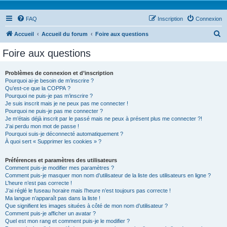
FAQ
Inscription
Connexion
R
Accueil
Accueil du forum
Foire aux questions
e
Foire aux questions
c
h
Problèmes de connexion et d’inscription
Pourquoi ai-je besoin de m’inscrire ?
e
Qu’est-ce que la COPPA ?
r
Pourquoi ne puis-je pas m’inscrire ?
Je suis inscrit mais je ne peux pas me connecter !
c
Pourquoi ne puis-je pas me connecter ?
Je m’étais déjà inscrit par le passé mais ne peux à présent plus me connecter ?!
h
J’ai perdu mon mot de passe !
e
Pourquoi suis-je déconnecté automatiquement ?
À quoi sert « Supprimer les cookies » ?
r
Préférences et paramètres des utilisateurs
Comment puis-je modifier mes paramètres ?
Comment puis-je masquer mon nom d’utilisateur de la liste des utilisateurs en ligne ?
L’heure n’est pas correcte !
J’ai réglé le fuseau horaire mais l’heure n’est toujours pas correcte !
Ma langue n’apparaît pas dans la liste !
Que signifient les images situées à côté de mon nom d’utilisateur ?
Comment puis-je afficher un avatar ?
Quel est mon rang et comment puis-je le modifier ?