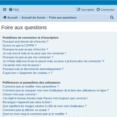
FAQ
Inscription
Connexion
R
Accueil
Accueil du forum
Foire aux questions
e
Foire aux questions
c
h
Problèmes de connexion et d’inscription
Pourquoi ai-je besoin de m’inscrire ?
e
Qu’est-ce que la COPPA ?
r
Pourquoi ne puis-je pas m’inscrire ?
Je suis inscrit mais je ne peux pas me connecter !
c
Pourquoi ne puis-je pas me connecter ?
Je m’étais déjà inscrit par le passé mais ne peux à présent plus me connecter ?!
h
J’ai perdu mon mot de passe !
e
Pourquoi suis-je déconnecté automatiquement ?
À quoi sert « Supprimer les cookies » ?
r
Préférences et paramètres des utilisateurs
Comment puis-je modifier mes paramètres ?
Comment puis-je masquer mon nom d’utilisateur de la liste des utilisateurs en ligne ?
L’heure n’est pas correcte !
J’ai réglé le fuseau horaire mais l’heure n’est toujours pas correcte !
Ma langue n’apparaît pas dans la liste !
Que signifient les images situées à côté de mon nom d’utilisateur ?
Comment puis-je afficher un avatar ?
Quel est mon rang et comment puis-je le modifier ?