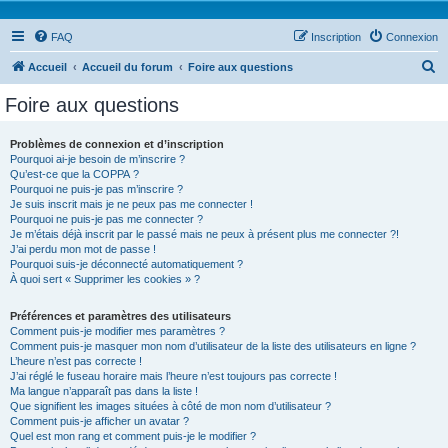
FAQ
Inscription
Connexion
R
Accueil
Accueil du forum
Foire aux questions
e
Foire aux questions
c
h
Problèmes de connexion et d’inscription
Pourquoi ai-je besoin de m’inscrire ?
e
Qu’est-ce que la COPPA ?
r
Pourquoi ne puis-je pas m’inscrire ?
Je suis inscrit mais je ne peux pas me connecter !
c
Pourquoi ne puis-je pas me connecter ?
Je m’étais déjà inscrit par le passé mais ne peux à présent plus me connecter ?!
h
J’ai perdu mon mot de passe !
e
Pourquoi suis-je déconnecté automatiquement ?
À quoi sert « Supprimer les cookies » ?
r
Préférences et paramètres des utilisateurs
Comment puis-je modifier mes paramètres ?
Comment puis-je masquer mon nom d’utilisateur de la liste des utilisateurs en ligne ?
L’heure n’est pas correcte !
J’ai réglé le fuseau horaire mais l’heure n’est toujours pas correcte !
Ma langue n’apparaît pas dans la liste !
Que signifient les images situées à côté de mon nom d’utilisateur ?
Comment puis-je afficher un avatar ?
Quel est mon rang et comment puis-je le modifier ?