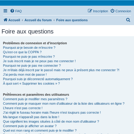
FAQ
Inscription
Connexion
R
Accueil
Accueil du forum
Foire aux questions
e
Foire aux questions
c
h
Problèmes de connexion et d’inscription
Pourquoi ai-je besoin de m’inscrire ?
e
Qu’est-ce que la COPPA ?
r
Pourquoi ne puis-je pas m’inscrire ?
Je suis inscrit mais je ne peux pas me connecter !
c
Pourquoi ne puis-je pas me connecter ?
Je m’étais déjà inscrit par le passé mais ne peux à présent plus me connecter ?!
h
J’ai perdu mon mot de passe !
e
Pourquoi suis-je déconnecté automatiquement ?
À quoi sert « Supprimer les cookies » ?
r
Préférences et paramètres des utilisateurs
Comment puis-je modifier mes paramètres ?
Comment puis-je masquer mon nom d’utilisateur de la liste des utilisateurs en ligne ?
L’heure n’est pas correcte !
J’ai réglé le fuseau horaire mais l’heure n’est toujours pas correcte !
Ma langue n’apparaît pas dans la liste !
Que signifient les images situées à côté de mon nom d’utilisateur ?
Comment puis-je afficher un avatar ?
Quel est mon rang et comment puis-je le modifier ?