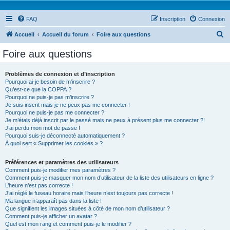
FAQ
Inscription
Connexion
R
Accueil
Accueil du forum
Foire aux questions
e
Foire aux questions
c
h
Problèmes de connexion et d’inscription
Pourquoi ai-je besoin de m’inscrire ?
e
Qu’est-ce que la COPPA ?
r
Pourquoi ne puis-je pas m’inscrire ?
Je suis inscrit mais je ne peux pas me connecter !
c
Pourquoi ne puis-je pas me connecter ?
Je m’étais déjà inscrit par le passé mais ne peux à présent plus me connecter ?!
h
J’ai perdu mon mot de passe !
e
Pourquoi suis-je déconnecté automatiquement ?
À quoi sert « Supprimer les cookies » ?
r
Préférences et paramètres des utilisateurs
Comment puis-je modifier mes paramètres ?
Comment puis-je masquer mon nom d’utilisateur de la liste des utilisateurs en ligne ?
L’heure n’est pas correcte !
J’ai réglé le fuseau horaire mais l’heure n’est toujours pas correcte !
Ma langue n’apparaît pas dans la liste !
Que signifient les images situées à côté de mon nom d’utilisateur ?
Comment puis-je afficher un avatar ?
Quel est mon rang et comment puis-je le modifier ?