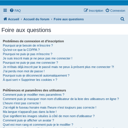
FAQ
Inscription
Connexion
R
Accueil
Accueil du forum
Foire aux questions
e
Foire aux questions
c
h
Problèmes de connexion et d’inscription
Pourquoi ai-je besoin de m’inscrire ?
e
Qu’est-ce que la COPPA ?
r
Pourquoi ne puis-je pas m’inscrire ?
Je suis inscrit mais je ne peux pas me connecter !
c
Pourquoi ne puis-je pas me connecter ?
Je m’étais déjà inscrit par le passé mais ne peux à présent plus me connecter ?!
h
J’ai perdu mon mot de passe !
e
Pourquoi suis-je déconnecté automatiquement ?
À quoi sert « Supprimer les cookies » ?
r
Préférences et paramètres des utilisateurs
Comment puis-je modifier mes paramètres ?
Comment puis-je masquer mon nom d’utilisateur de la liste des utilisateurs en ligne ?
L’heure n’est pas correcte !
J’ai réglé le fuseau horaire mais l’heure n’est toujours pas correcte !
Ma langue n’apparaît pas dans la liste !
Que signifient les images situées à côté de mon nom d’utilisateur ?
Comment puis-je afficher un avatar ?
Quel est mon rang et comment puis-je le modifier ?