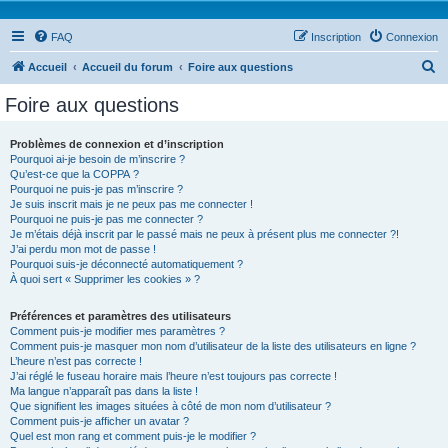
FAQ
Inscription
Connexion
R
Accueil
Accueil du forum
Foire aux questions
e
Foire aux questions
c
h
Problèmes de connexion et d’inscription
Pourquoi ai-je besoin de m’inscrire ?
e
Qu’est-ce que la COPPA ?
r
Pourquoi ne puis-je pas m’inscrire ?
Je suis inscrit mais je ne peux pas me connecter !
c
Pourquoi ne puis-je pas me connecter ?
Je m’étais déjà inscrit par le passé mais ne peux à présent plus me connecter ?!
h
J’ai perdu mon mot de passe !
e
Pourquoi suis-je déconnecté automatiquement ?
À quoi sert « Supprimer les cookies » ?
r
Préférences et paramètres des utilisateurs
Comment puis-je modifier mes paramètres ?
Comment puis-je masquer mon nom d’utilisateur de la liste des utilisateurs en ligne ?
L’heure n’est pas correcte !
J’ai réglé le fuseau horaire mais l’heure n’est toujours pas correcte !
Ma langue n’apparaît pas dans la liste !
Que signifient les images situées à côté de mon nom d’utilisateur ?
Comment puis-je afficher un avatar ?
Quel est mon rang et comment puis-je le modifier ?