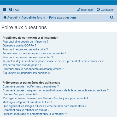
FAQ
Inscription
Connexion
R
Accueil
Accueil du forum
Foire aux questions
e
Foire aux questions
c
h
Problèmes de connexion et d’inscription
Pourquoi ai-je besoin de m’inscrire ?
e
Qu’est-ce que la COPPA ?
r
Pourquoi ne puis-je pas m’inscrire ?
Je suis inscrit mais je ne peux pas me connecter !
c
Pourquoi ne puis-je pas me connecter ?
Je m’étais déjà inscrit par le passé mais ne peux à présent plus me connecter ?!
h
J’ai perdu mon mot de passe !
e
Pourquoi suis-je déconnecté automatiquement ?
À quoi sert « Supprimer les cookies » ?
r
Préférences et paramètres des utilisateurs
Comment puis-je modifier mes paramètres ?
Comment puis-je masquer mon nom d’utilisateur de la liste des utilisateurs en ligne ?
L’heure n’est pas correcte !
J’ai réglé le fuseau horaire mais l’heure n’est toujours pas correcte !
Ma langue n’apparaît pas dans la liste !
Que signifient les images situées à côté de mon nom d’utilisateur ?
Comment puis-je afficher un avatar ?
Quel est mon rang et comment puis-je le modifier ?