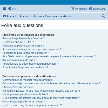
FAQ
Inscription
Connexion
R
Accueil
Accueil du forum
Foire aux questions
e
Foire aux questions
c
h
Problèmes de connexion et d’inscription
Pourquoi ai-je besoin de m’inscrire ?
e
Qu’est-ce que la COPPA ?
r
Pourquoi ne puis-je pas m’inscrire ?
Je suis inscrit mais je ne peux pas me connecter !
c
Pourquoi ne puis-je pas me connecter ?
Je m’étais déjà inscrit par le passé mais ne peux à présent plus me connecter ?!
h
J’ai perdu mon mot de passe !
e
Pourquoi suis-je déconnecté automatiquement ?
À quoi sert « Supprimer les cookies » ?
r
Préférences et paramètres des utilisateurs
Comment puis-je modifier mes paramètres ?
Comment puis-je masquer mon nom d’utilisateur de la liste des utilisateurs en ligne ?
L’heure n’est pas correcte !
J’ai réglé le fuseau horaire mais l’heure n’est toujours pas correcte !
Ma langue n’apparaît pas dans la liste !
Que signifient les images situées à côté de mon nom d’utilisateur ?
Comment puis-je afficher un avatar ?
Quel est mon rang et comment puis-je le modifier ?