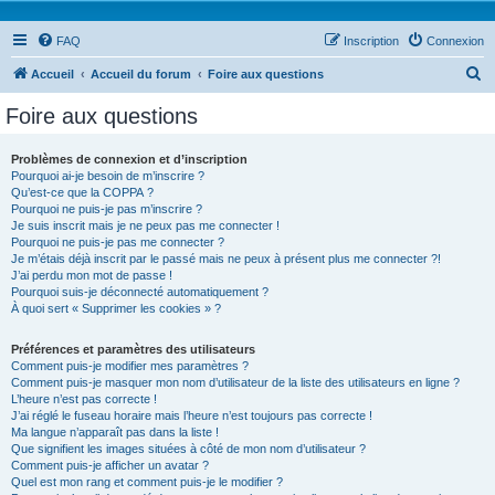
FAQ
Inscription
Connexion
R
Accueil
Accueil du forum
Foire aux questions
e
Foire aux questions
c
h
Problèmes de connexion et d’inscription
Pourquoi ai-je besoin de m’inscrire ?
e
Qu’est-ce que la COPPA ?
r
Pourquoi ne puis-je pas m’inscrire ?
Je suis inscrit mais je ne peux pas me connecter !
c
Pourquoi ne puis-je pas me connecter ?
Je m’étais déjà inscrit par le passé mais ne peux à présent plus me connecter ?!
h
J’ai perdu mon mot de passe !
e
Pourquoi suis-je déconnecté automatiquement ?
À quoi sert « Supprimer les cookies » ?
r
Préférences et paramètres des utilisateurs
Comment puis-je modifier mes paramètres ?
Comment puis-je masquer mon nom d’utilisateur de la liste des utilisateurs en ligne ?
L’heure n’est pas correcte !
J’ai réglé le fuseau horaire mais l’heure n’est toujours pas correcte !
Ma langue n’apparaît pas dans la liste !
Que signifient les images situées à côté de mon nom d’utilisateur ?
Comment puis-je afficher un avatar ?
Quel est mon rang et comment puis-je le modifier ?