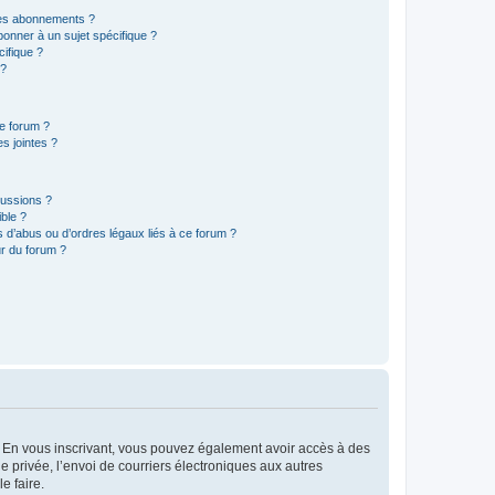
t les abonnements ?
onner à un sujet spécifique ?
ifique ?
 ?
ce forum ?
s jointes ?
cussions ?
ible ?
 d’abus ou d’ordres légaux liés à ce forum ?
r du forum ?
ts. En vous inscrivant, vous pouvez également avoir accès à des
ie privée, l’envoi de courriers électroniques aux autres
e faire.