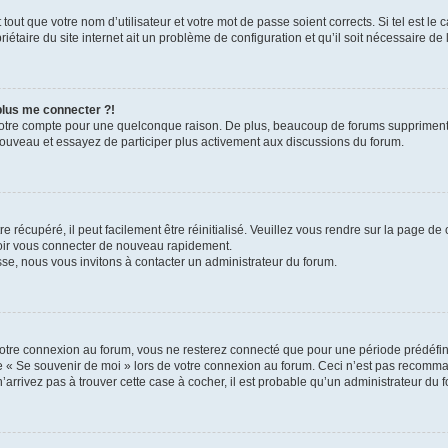
out que votre nom d’utilisateur et votre mot de passe soient corrects. Si tel est le
iétaire du site internet ait un problème de configuration et qu’il soit nécessaire de l
 plus me connecter ?!
votre compte pour une quelconque raison. De plus, beaucoup de forums suppriment pér
 nouveau et essayez de participer plus activement aux discussions du forum.
 récupéré, il peut facilement être réinitialisé. Veuillez vous rendre sur la page de
voir vous connecter de nouveau rapidement.
sse, nous vous invitons à contacter un administrateur du forum.
otre connexion au forum, vous ne resterez connecté que pour une période prédéfinie
se « Se souvenir de moi » lors de votre connexion au forum. Ceci n’est pas recomm
’arrivez pas à trouver cette case à cocher, il est probable qu’un administrateur du fo