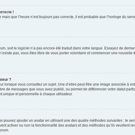
orrecte !
 mais que l’heure n’est toujours pas correcte, il est probable que l’horloge du serve
orum, soit le logiciel n’a pas encore été traduit dans votre langue. Essayez de deman
 n’existe pas, vous êtes libre de vous porter volontaire et commencer une nouvelle t
ateur ?
ur lorsque vous consultez un sujet. Une d’elles peut être une image associée à vo
mbre de messages que vous avez publié, ou permet de différencier votre statut parti
 unique et personnelle à chaque utilisateur.
ous pouvez ajouter un avatar en utilisant une des quatre méthodes suivantes : le serv
ent activer ou non la fonctionnalité des avatars et des méthodes qu’ils veuillent ren
forum.