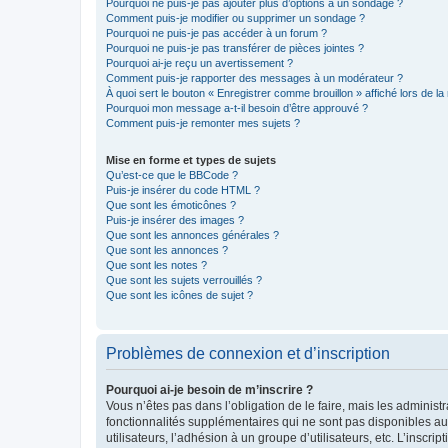
Pourquoi ne puis-je pas ajouter plus d’options à un sondage ?
Comment puis-je modifier ou supprimer un sondage ?
Pourquoi ne puis-je pas accéder à un forum ?
Pourquoi ne puis-je pas transférer de pièces jointes ?
Pourquoi ai-je reçu un avertissement ?
Comment puis-je rapporter des messages à un modérateur ?
À quoi sert le bouton « Enregistrer comme brouillon » affiché lors de la 
Pourquoi mon message a-t-il besoin d’être approuvé ?
Comment puis-je remonter mes sujets ?
Mise en forme et types de sujets
Qu’est-ce que le BBCode ?
Puis-je insérer du code HTML ?
Que sont les émoticônes ?
Puis-je insérer des images ?
Que sont les annonces générales ?
Que sont les annonces ?
Que sont les notes ?
Que sont les sujets verrouillés ?
Que sont les icônes de sujet ?
Problèmes de connexion et d’inscription
Pourquoi ai-je besoin de m’inscrire ?
Vous n’êtes pas dans l’obligation de le faire, mais les adminis
fonctionnalités supplémentaires qui ne sont pas disponibles aux 
utilisateurs, l’adhésion à un groupe d’utilisateurs, etc. L’insc