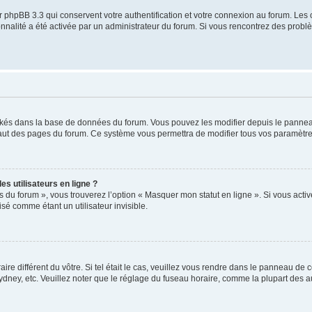
 phpBB 3.3 qui conservent votre authentification et votre connexion au forum. Les 
tionnalité a été activée par un administrateur du forum. Si vous rencontrez des pro
ockés dans la base de données du forum. Vous pouvez les modifier depuis le panneau 
haut des pages du forum. Ce système vous permettra de modifier tous vos paramètre
s utilisateurs en ligne ?
s du forum », vous trouverez l’option « Masquer mon statut en ligne ». Si vous activ
é comme étant un utilisateur invisible.
aire différent du vôtre. Si tel était le cas, veuillez vous rendre dans le panneau de co
ey, etc. Veuillez noter que le réglage du fuseau horaire, comme la plupart des autr