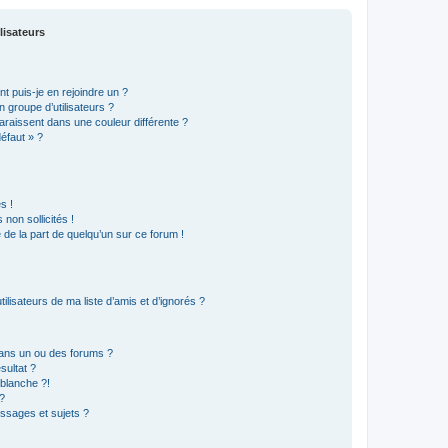
lisateurs
t puis-je en rejoindre un ?
 groupe d’utilisateurs ?
araissent dans une couleur différente ?
défaut » ?
s !
non sollicités !
e de la part de quelqu’un sur ce forum !
lisateurs de ma liste d’amis et d’ignorés ?
ans un ou des forums ?
sultat ?
blanche ?!
?
ssages et sujets ?