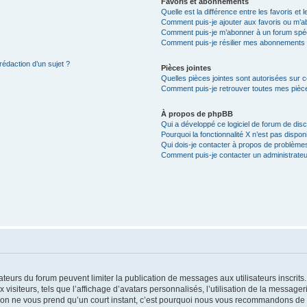
Favoris et abonnements
Quelle est la différence entre les favoris e
Comment puis-je ajouter aux favoris ou m’ab
Comment puis-je m’abonner à un forum spéc
Comment puis-je résilier mes abonnements
rédaction d’un sujet ?
Pièces jointes
Quelles pièces jointes sont autorisées sur 
Comment puis-je retrouver toutes mes pièce
À propos de phpBB
Qui a développé ce logiciel de forum de dis
Pourquoi la fonctionnalité X n’est pas dispon
Qui dois-je contacter à propos de problèmes
Comment puis-je contacter un administrateu
trateurs du forum peuvent limiter la publication de messages aux utilisateurs inscri
visiteurs, tels que l’affichage d’avatars personnalisés, l’utilisation de la messager
ription ne vous prend qu’un court instant, c’est pourquoi nous vous recommandons de l