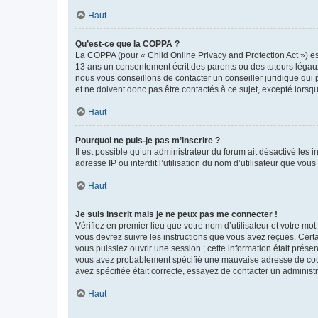
Haut
Qu’est-ce que la COPPA ?
La COPPA (pour « Child Online Privacy and Protection Act ») es
13 ans un consentement écrit des parents ou des tuteurs légaux
nous vous conseillons de contacter un conseiller juridique qui
et ne doivent donc pas être contactés à ce sujet, excepté lorsq
Haut
Pourquoi ne puis-je pas m’inscrire ?
Il est possible qu’un administrateur du forum ait désactivé les 
adresse IP ou interdit l’utilisation du nom d’utilisateur que vou
Haut
Je suis inscrit mais je ne peux pas me connecter !
Vérifiez en premier lieu que votre nom d’utilisateur et votre mo
vous devrez suivre les instructions que vous avez reçues. Cert
vous puissiez ouvrir une session ; cette information était présen
vous avez probablement spécifié une mauvaise adresse de courrie
avez spécifiée était correcte, essayez de contacter un administ
Haut