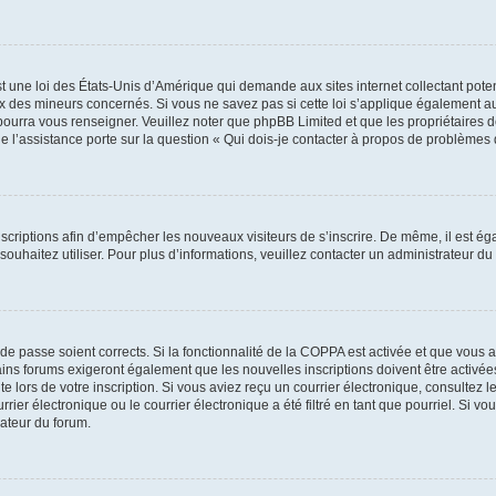
t une loi des États-Unis d’Amérique qui demande aux sites internet collectant pot
 des mineurs concernés. Si vous ne savez pas si cette loi s’applique également au
 pourra vous renseigner. Veuillez noter que phpBB Limited et que les propriétaires
ue l’assistance porte sur la question « Qui dois-je contacter à propos de problèmes 
inscriptions afin d’empêcher les nouveaux visiteurs de s’inscrire. De même, il est é
s souhaitez utiliser. Pour plus d’informations, veuillez contacter un administrateur du
t de passe soient corrects. Si la fonctionnalité de la COPPA est activée et que vous 
ains forums exigeront également que les nouvelles inscriptions doivent être activée
te lors de votre inscription. Si vous aviez reçu un courrier électronique, consultez l
r électronique ou le courrier électronique a été filtré en tant que pourriel. Si vo
rateur du forum.