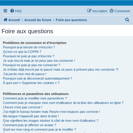
FAQ
Inscription
Connexion
R
Accueil
Accueil du forum
Foire aux questions
e
Foire aux questions
c
h
Problèmes de connexion et d’inscription
Pourquoi ai-je besoin de m’inscrire ?
e
Qu’est-ce que la COPPA ?
r
Pourquoi ne puis-je pas m’inscrire ?
Je suis inscrit mais je ne peux pas me connecter !
c
Pourquoi ne puis-je pas me connecter ?
Je m’étais déjà inscrit par le passé mais ne peux à présent plus me connecter ?!
h
J’ai perdu mon mot de passe !
e
Pourquoi suis-je déconnecté automatiquement ?
À quoi sert « Supprimer les cookies » ?
r
Préférences et paramètres des utilisateurs
Comment puis-je modifier mes paramètres ?
Comment puis-je masquer mon nom d’utilisateur de la liste des utilisateurs en ligne ?
L’heure n’est pas correcte !
J’ai réglé le fuseau horaire mais l’heure n’est toujours pas correcte !
Ma langue n’apparaît pas dans la liste !
Que signifient les images situées à côté de mon nom d’utilisateur ?
Comment puis-je afficher un avatar ?
Quel est mon rang et comment puis-je le modifier ?