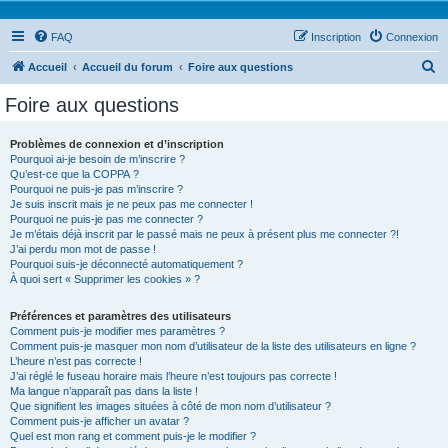
FAQ
Inscription
Connexion
R
Accueil
Accueil du forum
Foire aux questions
e
Foire aux questions
c
h
Problèmes de connexion et d’inscription
Pourquoi ai-je besoin de m’inscrire ?
e
Qu’est-ce que la COPPA ?
r
Pourquoi ne puis-je pas m’inscrire ?
Je suis inscrit mais je ne peux pas me connecter !
c
Pourquoi ne puis-je pas me connecter ?
Je m’étais déjà inscrit par le passé mais ne peux à présent plus me connecter ?!
h
J’ai perdu mon mot de passe !
e
Pourquoi suis-je déconnecté automatiquement ?
À quoi sert « Supprimer les cookies » ?
r
Préférences et paramètres des utilisateurs
Comment puis-je modifier mes paramètres ?
Comment puis-je masquer mon nom d’utilisateur de la liste des utilisateurs en ligne ?
L’heure n’est pas correcte !
J’ai réglé le fuseau horaire mais l’heure n’est toujours pas correcte !
Ma langue n’apparaît pas dans la liste !
Que signifient les images situées à côté de mon nom d’utilisateur ?
Comment puis-je afficher un avatar ?
Quel est mon rang et comment puis-je le modifier ?