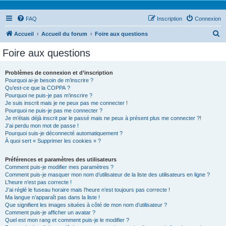
FAQ
Inscription
Connexion
R
Accueil
Accueil du forum
Foire aux questions
e
Foire aux questions
c
h
Problèmes de connexion et d’inscription
Pourquoi ai-je besoin de m’inscrire ?
e
Qu’est-ce que la COPPA ?
r
Pourquoi ne puis-je pas m’inscrire ?
Je suis inscrit mais je ne peux pas me connecter !
c
Pourquoi ne puis-je pas me connecter ?
Je m’étais déjà inscrit par le passé mais ne peux à présent plus me connecter ?!
h
J’ai perdu mon mot de passe !
e
Pourquoi suis-je déconnecté automatiquement ?
À quoi sert « Supprimer les cookies » ?
r
Préférences et paramètres des utilisateurs
Comment puis-je modifier mes paramètres ?
Comment puis-je masquer mon nom d’utilisateur de la liste des utilisateurs en ligne ?
L’heure n’est pas correcte !
J’ai réglé le fuseau horaire mais l’heure n’est toujours pas correcte !
Ma langue n’apparaît pas dans la liste !
Que signifient les images situées à côté de mon nom d’utilisateur ?
Comment puis-je afficher un avatar ?
Quel est mon rang et comment puis-je le modifier ?