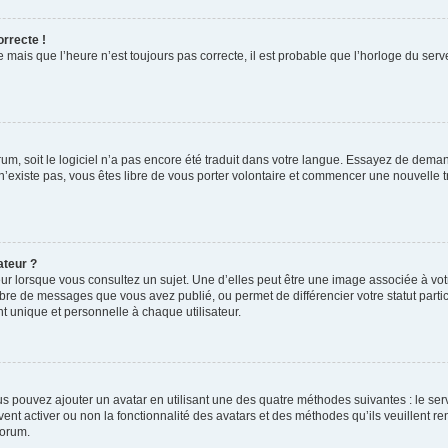
orrecte !
 mais que l’heure n’est toujours pas correcte, il est probable que l’horloge du serve
orum, soit le logiciel n’a pas encore été traduit dans votre langue. Essayez de deman
 n’existe pas, vous êtes libre de vous porter volontaire et commencer une nouvelle t
ateur ?
ur lorsque vous consultez un sujet. Une d’elles peut être une image associée à vo
mbre de messages que vous avez publié, ou permet de différencier votre statut parti
 unique et personnelle à chaque utilisateur.
ous pouvez ajouter un avatar en utilisant une des quatre méthodes suivantes : le serv
ent activer ou non la fonctionnalité des avatars et des méthodes qu’ils veuillent ren
forum.