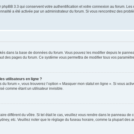
 phpBB 3.3 qui conservent votre authentification et votre connexion au forum. Les 
tionnalité a été activée par un administrateur du forum. Si vous rencontrez des pro
ockés dans la base de données du forum. Vous pouvez les modifier depuis le panneau 
haut des pages du forum. Ce système vous permettra de modifier tous vos paramètre
s utilisateurs en ligne ?
s du forum », vous trouverez l’option « Masquer mon statut en ligne ». Si vous activ
é comme étant un utilisateur invisible.
aire différent du vôtre. Si tel était le cas, veuillez vous rendre dans le panneau de co
ey, etc. Veuillez noter que le réglage du fuseau horaire, comme la plupart des autr