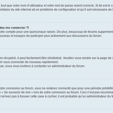
out que votre nom d’utilisateur et votre mot de passe soient corrects. Si tel est le
iétaire du site internet ait un problème de configuration et qu’il soit nécessaire de l
 plus me connecter ?!
votre compte pour une quelconque raison. De plus, beaucoup de forums suppriment pér
 nouveau et essayez de participer plus activement aux discussions du forum.
 récupéré, il peut facilement être réinitialisé. Veuillez vous rendre sur la page de
voir vous connecter de nouveau rapidement.
sse, nous vous invitons à contacter un administrateur du forum.
otre connexion au forum, vous ne resterez connecté que pour une période prédéfinie
se « Se souvenir de moi » lors de votre connexion au forum. Ceci n’est pas recomm
’arrivez pas à trouver cette case à cocher, il est probable qu’un administrateur du fo