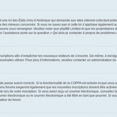
t une loi des États-Unis d’Amérique qui demande aux sites internet collectant pot
 des mineurs concernés. Si vous ne savez pas si cette loi s’applique également au
 pourra vous renseigner. Veuillez noter que phpBB Limited et que les propriétaires
ue l’assistance porte sur la question « Qui dois-je contacter à propos de problèmes 
inscriptions afin d’empêcher les nouveaux visiteurs de s’inscrire. De même, il est é
s souhaitez utiliser. Pour plus d’informations, veuillez contacter un administrateur du
t de passe soient corrects. Si la fonctionnalité de la COPPA est activée et que vous 
ains forums exigeront également que les nouvelles inscriptions doivent être activée
te lors de votre inscription. Si vous aviez reçu un courrier électronique, consultez l
r électronique ou le courrier électronique a été filtré en tant que pourriel. Si vo
rateur du forum.