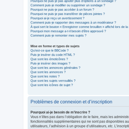
Pourquoi ne puis-je pas ajouter plus d’options à un sondage ?
Comment puis-je modifier ou supprimer un sondage ?
Pourquoi ne puis-je pas accéder à un forum ?
Pourquoi ne puis-je pas transférer de pièces jointes ?
Pourquoi ai-je reçu un avertissement ?
Comment puis-je rapporter des messages à un modérateur ?
À quoi sert le bouton « Enregistrer comme brouillon » affiché lors de la 
Pourquoi mon message a-t-il besoin d’être approuvé ?
Comment puis-je remonter mes sujets ?
Mise en forme et types de sujets
Qu’est-ce que le BBCode ?
Puis-je insérer du code HTML ?
Que sont les émoticônes ?
Puis-je insérer des images ?
Que sont les annonces générales ?
Que sont les annonces ?
Que sont les notes ?
Que sont les sujets verrouillés ?
Que sont les icônes de sujet ?
Problèmes de connexion et d’inscription
Pourquoi ai-je besoin de m’inscrire ?
Vous n’êtes pas dans l’obligation de le faire, mais les adminis
fonctionnalités supplémentaires qui ne sont pas disponibles aux 
utilisateurs, l’adhésion à un groupe d’utilisateurs, etc. L’insc