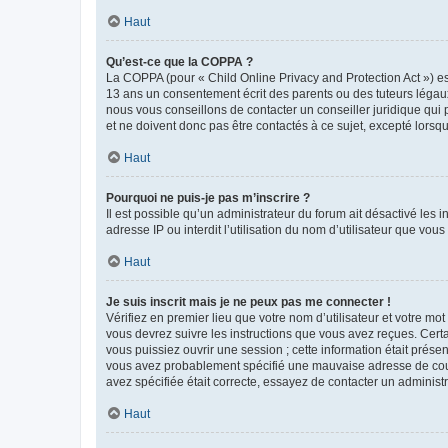
Haut
Qu’est-ce que la COPPA ?
La COPPA (pour « Child Online Privacy and Protection Act ») es
13 ans un consentement écrit des parents ou des tuteurs légaux
nous vous conseillons de contacter un conseiller juridique qui
et ne doivent donc pas être contactés à ce sujet, excepté lorsq
Haut
Pourquoi ne puis-je pas m’inscrire ?
Il est possible qu’un administrateur du forum ait désactivé les 
adresse IP ou interdit l’utilisation du nom d’utilisateur que vou
Haut
Je suis inscrit mais je ne peux pas me connecter !
Vérifiez en premier lieu que votre nom d’utilisateur et votre mo
vous devrez suivre les instructions que vous avez reçues. Cert
vous puissiez ouvrir une session ; cette information était présen
vous avez probablement spécifié une mauvaise adresse de courrie
avez spécifiée était correcte, essayez de contacter un administ
Haut