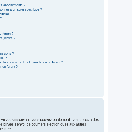
t les abonnements ?
onner à un sujet spécifique ?
ifique ?
 ?
ce forum ?
s jointes ?
cussions ?
ible ?
 d’abus ou d’ordres légaux liés à ce forum ?
r du forum ?
ts. En vous inscrivant, vous pouvez également avoir accès à des
ie privée, l’envoi de courriers électroniques aux autres
e faire.