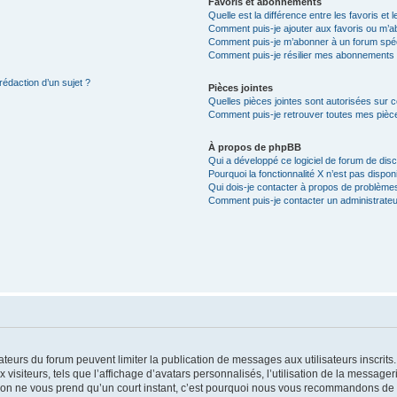
Favoris et abonnements
Quelle est la différence entre les favoris e
Comment puis-je ajouter aux favoris ou m’ab
Comment puis-je m’abonner à un forum spéc
Comment puis-je résilier mes abonnements
rédaction d’un sujet ?
Pièces jointes
Quelles pièces jointes sont autorisées sur 
Comment puis-je retrouver toutes mes pièce
À propos de phpBB
Qui a développé ce logiciel de forum de dis
Pourquoi la fonctionnalité X n’est pas dispon
Qui dois-je contacter à propos de problèmes
Comment puis-je contacter un administrateu
trateurs du forum peuvent limiter la publication de messages aux utilisateurs inscri
visiteurs, tels que l’affichage d’avatars personnalisés, l’utilisation de la messager
ription ne vous prend qu’un court instant, c’est pourquoi nous vous recommandons de l