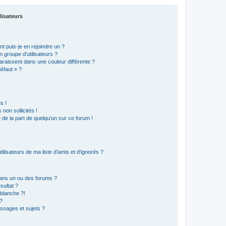
lisateurs
t puis-je en rejoindre un ?
 groupe d’utilisateurs ?
araissent dans une couleur différente ?
défaut » ?
s !
non sollicités !
e de la part de quelqu’un sur ce forum !
lisateurs de ma liste d’amis et d’ignorés ?
ans un ou des forums ?
sultat ?
blanche ?!
?
ssages et sujets ?