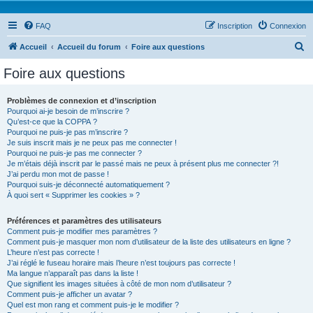
FAQ
Inscription
Connexion
R
Accueil
Accueil du forum
Foire aux questions
e
Foire aux questions
c
h
Problèmes de connexion et d’inscription
Pourquoi ai-je besoin de m’inscrire ?
e
Qu’est-ce que la COPPA ?
r
Pourquoi ne puis-je pas m’inscrire ?
Je suis inscrit mais je ne peux pas me connecter !
c
Pourquoi ne puis-je pas me connecter ?
Je m’étais déjà inscrit par le passé mais ne peux à présent plus me connecter ?!
h
J’ai perdu mon mot de passe !
e
Pourquoi suis-je déconnecté automatiquement ?
À quoi sert « Supprimer les cookies » ?
r
Préférences et paramètres des utilisateurs
Comment puis-je modifier mes paramètres ?
Comment puis-je masquer mon nom d’utilisateur de la liste des utilisateurs en ligne ?
L’heure n’est pas correcte !
J’ai réglé le fuseau horaire mais l’heure n’est toujours pas correcte !
Ma langue n’apparaît pas dans la liste !
Que signifient les images situées à côté de mon nom d’utilisateur ?
Comment puis-je afficher un avatar ?
Quel est mon rang et comment puis-je le modifier ?