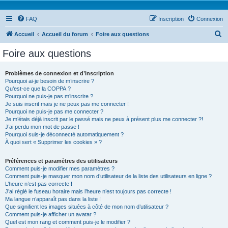
FAQ
Inscription
Connexion
R
Accueil
Accueil du forum
Foire aux questions
e
Foire aux questions
c
h
Problèmes de connexion et d’inscription
Pourquoi ai-je besoin de m’inscrire ?
e
Qu’est-ce que la COPPA ?
r
Pourquoi ne puis-je pas m’inscrire ?
Je suis inscrit mais je ne peux pas me connecter !
c
Pourquoi ne puis-je pas me connecter ?
Je m’étais déjà inscrit par le passé mais ne peux à présent plus me connecter ?!
h
J’ai perdu mon mot de passe !
e
Pourquoi suis-je déconnecté automatiquement ?
À quoi sert « Supprimer les cookies » ?
r
Préférences et paramètres des utilisateurs
Comment puis-je modifier mes paramètres ?
Comment puis-je masquer mon nom d’utilisateur de la liste des utilisateurs en ligne ?
L’heure n’est pas correcte !
J’ai réglé le fuseau horaire mais l’heure n’est toujours pas correcte !
Ma langue n’apparaît pas dans la liste !
Que signifient les images situées à côté de mon nom d’utilisateur ?
Comment puis-je afficher un avatar ?
Quel est mon rang et comment puis-je le modifier ?