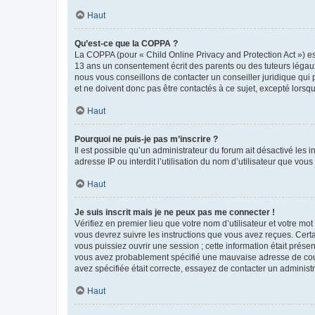
Haut
Qu’est-ce que la COPPA ?
La COPPA (pour « Child Online Privacy and Protection Act ») es
13 ans un consentement écrit des parents ou des tuteurs légaux
nous vous conseillons de contacter un conseiller juridique qui
et ne doivent donc pas être contactés à ce sujet, excepté lorsq
Haut
Pourquoi ne puis-je pas m’inscrire ?
Il est possible qu’un administrateur du forum ait désactivé les 
adresse IP ou interdit l’utilisation du nom d’utilisateur que vou
Haut
Je suis inscrit mais je ne peux pas me connecter !
Vérifiez en premier lieu que votre nom d’utilisateur et votre mo
vous devrez suivre les instructions que vous avez reçues. Cert
vous puissiez ouvrir une session ; cette information était présen
vous avez probablement spécifié une mauvaise adresse de courrie
avez spécifiée était correcte, essayez de contacter un administ
Haut