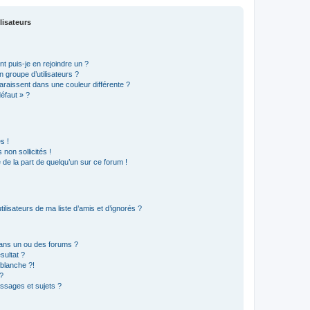
lisateurs
t puis-je en rejoindre un ?
 groupe d’utilisateurs ?
araissent dans une couleur différente ?
défaut » ?
s !
non sollicités !
e de la part de quelqu’un sur ce forum !
lisateurs de ma liste d’amis et d’ignorés ?
ans un ou des forums ?
sultat ?
blanche ?!
?
ssages et sujets ?