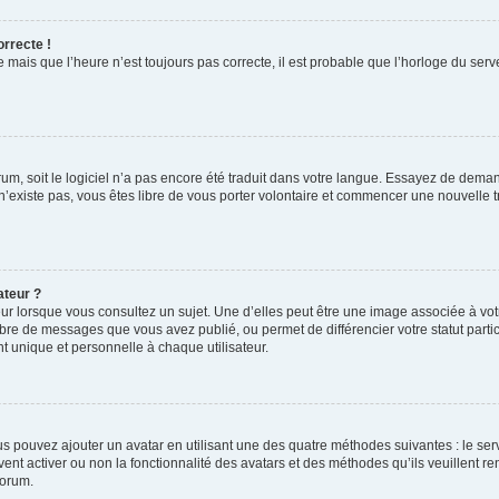
orrecte !
 mais que l’heure n’est toujours pas correcte, il est probable que l’horloge du serve
orum, soit le logiciel n’a pas encore été traduit dans votre langue. Essayez de deman
 n’existe pas, vous êtes libre de vous porter volontaire et commencer une nouvelle t
ateur ?
ur lorsque vous consultez un sujet. Une d’elles peut être une image associée à vo
mbre de messages que vous avez publié, ou permet de différencier votre statut parti
 unique et personnelle à chaque utilisateur.
ous pouvez ajouter un avatar en utilisant une des quatre méthodes suivantes : le serv
ent activer ou non la fonctionnalité des avatars et des méthodes qu’ils veuillent ren
forum.