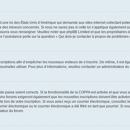
t une loi des États-Unis d’Amérique qui demande aux sites internet collectant pot
 des mineurs concernés. Si vous ne savez pas si cette loi s’applique également au
 pourra vous renseigner. Veuillez noter que phpBB Limited et que les propriétaires
ue l’assistance porte sur la question « Qui dois-je contacter à propos de problèmes 
inscriptions afin d’empêcher les nouveaux visiteurs de s’inscrire. De même, il est é
s souhaitez utiliser. Pour plus d’informations, veuillez contacter un administrateur du
t de passe soient corrects. Si la fonctionnalité de la COPPA est activée et que vous 
ains forums exigeront également que les nouvelles inscriptions doivent être activée
te lors de votre inscription. Si vous aviez reçu un courrier électronique, consultez l
r électronique ou le courrier électronique a été filtré en tant que pourriel. Si vo
rateur du forum.