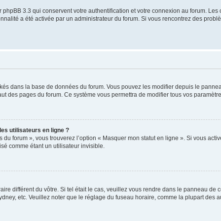
 phpBB 3.3 qui conservent votre authentification et votre connexion au forum. Les 
tionnalité a été activée par un administrateur du forum. Si vous rencontrez des pro
ockés dans la base de données du forum. Vous pouvez les modifier depuis le panneau 
haut des pages du forum. Ce système vous permettra de modifier tous vos paramètre
s utilisateurs en ligne ?
s du forum », vous trouverez l’option « Masquer mon statut en ligne ». Si vous activ
é comme étant un utilisateur invisible.
aire différent du vôtre. Si tel était le cas, veuillez vous rendre dans le panneau de co
ey, etc. Veuillez noter que le réglage du fuseau horaire, comme la plupart des autr