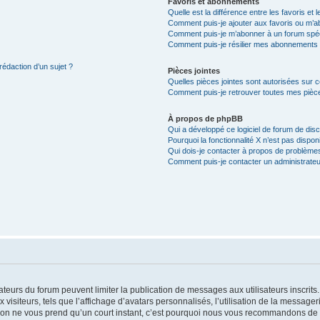
Favoris et abonnements
Quelle est la différence entre les favoris e
Comment puis-je ajouter aux favoris ou m’ab
Comment puis-je m’abonner à un forum spéc
Comment puis-je résilier mes abonnements
rédaction d’un sujet ?
Pièces jointes
Quelles pièces jointes sont autorisées sur 
Comment puis-je retrouver toutes mes pièce
À propos de phpBB
Qui a développé ce logiciel de forum de dis
Pourquoi la fonctionnalité X n’est pas dispon
Qui dois-je contacter à propos de problèmes
Comment puis-je contacter un administrateu
trateurs du forum peuvent limiter la publication de messages aux utilisateurs inscri
visiteurs, tels que l’affichage d’avatars personnalisés, l’utilisation de la messager
ription ne vous prend qu’un court instant, c’est pourquoi nous vous recommandons de l