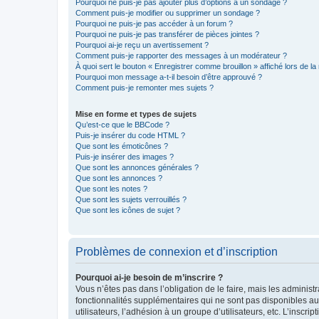
Pourquoi ne puis-je pas ajouter plus d’options à un sondage ?
Comment puis-je modifier ou supprimer un sondage ?
Pourquoi ne puis-je pas accéder à un forum ?
Pourquoi ne puis-je pas transférer de pièces jointes ?
Pourquoi ai-je reçu un avertissement ?
Comment puis-je rapporter des messages à un modérateur ?
À quoi sert le bouton « Enregistrer comme brouillon » affiché lors de la 
Pourquoi mon message a-t-il besoin d’être approuvé ?
Comment puis-je remonter mes sujets ?
Mise en forme et types de sujets
Qu’est-ce que le BBCode ?
Puis-je insérer du code HTML ?
Que sont les émoticônes ?
Puis-je insérer des images ?
Que sont les annonces générales ?
Que sont les annonces ?
Que sont les notes ?
Que sont les sujets verrouillés ?
Que sont les icônes de sujet ?
Problèmes de connexion et d’inscription
Pourquoi ai-je besoin de m’inscrire ?
Vous n’êtes pas dans l’obligation de le faire, mais les adminis
fonctionnalités supplémentaires qui ne sont pas disponibles aux 
utilisateurs, l’adhésion à un groupe d’utilisateurs, etc. L’insc