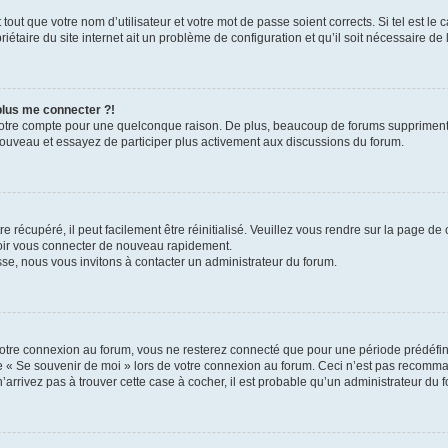
out que votre nom d’utilisateur et votre mot de passe soient corrects. Si tel est le
iétaire du site internet ait un problème de configuration et qu’il soit nécessaire de l
 plus me connecter ?!
votre compte pour une quelconque raison. De plus, beaucoup de forums suppriment pér
 nouveau et essayez de participer plus activement aux discussions du forum.
 récupéré, il peut facilement être réinitialisé. Veuillez vous rendre sur la page de
voir vous connecter de nouveau rapidement.
sse, nous vous invitons à contacter un administrateur du forum.
otre connexion au forum, vous ne resterez connecté que pour une période prédéfinie
se « Se souvenir de moi » lors de votre connexion au forum. Ceci n’est pas recomm
’arrivez pas à trouver cette case à cocher, il est probable qu’un administrateur du fo