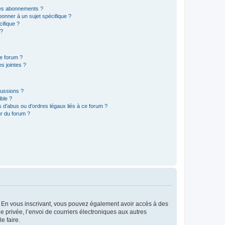
t les abonnements ?
onner à un sujet spécifique ?
ifique ?
 ?
ce forum ?
s jointes ?
cussions ?
ible ?
 d’abus ou d’ordres légaux liés à ce forum ?
r du forum ?
ts. En vous inscrivant, vous pouvez également avoir accès à des
ie privée, l’envoi de courriers électroniques aux autres
e faire.