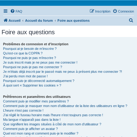
FAQ
Inscription
Connexion
R
Accueil
Accueil du forum
Foire aux questions
e
Foire aux questions
c
h
Problèmes de connexion et d’inscription
Pourquoi ai-je besoin de m’inscrire ?
e
Qu’est-ce que la COPPA ?
r
Pourquoi ne puis-je pas m’inscrire ?
Je suis inscrit mais je ne peux pas me connecter !
c
Pourquoi ne puis-je pas me connecter ?
Je m’étais déjà inscrit par le passé mais ne peux à présent plus me connecter ?!
h
J’ai perdu mon mot de passe !
e
Pourquoi suis-je déconnecté automatiquement ?
À quoi sert « Supprimer les cookies » ?
r
Préférences et paramètres des utilisateurs
Comment puis-je modifier mes paramètres ?
Comment puis-je masquer mon nom d’utilisateur de la liste des utilisateurs en ligne ?
L’heure n’est pas correcte !
J’ai réglé le fuseau horaire mais l’heure n’est toujours pas correcte !
Ma langue n’apparaît pas dans la liste !
Que signifient les images situées à côté de mon nom d’utilisateur ?
Comment puis-je afficher un avatar ?
Quel est mon rang et comment puis-je le modifier ?