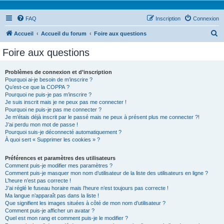
FAQ
Inscription
Connexion
R
Accueil
Accueil du forum
Foire aux questions
e
Foire aux questions
c
h
Problèmes de connexion et d’inscription
Pourquoi ai-je besoin de m’inscrire ?
e
Qu’est-ce que la COPPA ?
r
Pourquoi ne puis-je pas m’inscrire ?
Je suis inscrit mais je ne peux pas me connecter !
c
Pourquoi ne puis-je pas me connecter ?
Je m’étais déjà inscrit par le passé mais ne peux à présent plus me connecter ?!
h
J’ai perdu mon mot de passe !
e
Pourquoi suis-je déconnecté automatiquement ?
À quoi sert « Supprimer les cookies » ?
r
Préférences et paramètres des utilisateurs
Comment puis-je modifier mes paramètres ?
Comment puis-je masquer mon nom d’utilisateur de la liste des utilisateurs en ligne ?
L’heure n’est pas correcte !
J’ai réglé le fuseau horaire mais l’heure n’est toujours pas correcte !
Ma langue n’apparaît pas dans la liste !
Que signifient les images situées à côté de mon nom d’utilisateur ?
Comment puis-je afficher un avatar ?
Quel est mon rang et comment puis-je le modifier ?