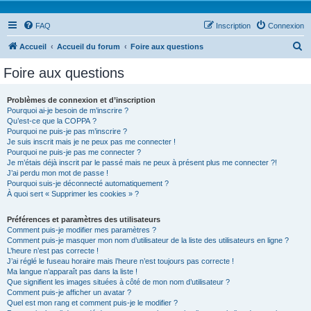
FAQ
Inscription
Connexion
R
Accueil
Accueil du forum
Foire aux questions
e
Foire aux questions
c
h
Problèmes de connexion et d’inscription
Pourquoi ai-je besoin de m’inscrire ?
e
Qu’est-ce que la COPPA ?
r
Pourquoi ne puis-je pas m’inscrire ?
Je suis inscrit mais je ne peux pas me connecter !
c
Pourquoi ne puis-je pas me connecter ?
Je m’étais déjà inscrit par le passé mais ne peux à présent plus me connecter ?!
h
J’ai perdu mon mot de passe !
e
Pourquoi suis-je déconnecté automatiquement ?
À quoi sert « Supprimer les cookies » ?
r
Préférences et paramètres des utilisateurs
Comment puis-je modifier mes paramètres ?
Comment puis-je masquer mon nom d’utilisateur de la liste des utilisateurs en ligne ?
L’heure n’est pas correcte !
J’ai réglé le fuseau horaire mais l’heure n’est toujours pas correcte !
Ma langue n’apparaît pas dans la liste !
Que signifient les images situées à côté de mon nom d’utilisateur ?
Comment puis-je afficher un avatar ?
Quel est mon rang et comment puis-je le modifier ?