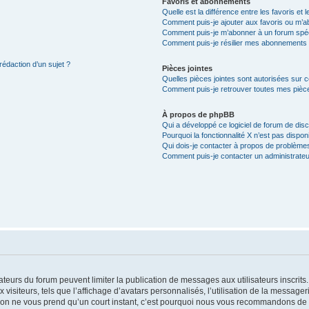
Favoris et abonnements
Quelle est la différence entre les favoris e
Comment puis-je ajouter aux favoris ou m’ab
Comment puis-je m’abonner à un forum spéc
Comment puis-je résilier mes abonnements
rédaction d’un sujet ?
Pièces jointes
Quelles pièces jointes sont autorisées sur 
Comment puis-je retrouver toutes mes pièce
À propos de phpBB
Qui a développé ce logiciel de forum de dis
Pourquoi la fonctionnalité X n’est pas dispon
Qui dois-je contacter à propos de problèmes
Comment puis-je contacter un administrateu
trateurs du forum peuvent limiter la publication de messages aux utilisateurs inscri
visiteurs, tels que l’affichage d’avatars personnalisés, l’utilisation de la messager
ription ne vous prend qu’un court instant, c’est pourquoi nous vous recommandons de l