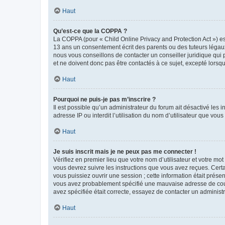
Haut
Qu’est-ce que la COPPA ?
La COPPA (pour « Child Online Privacy and Protection Act ») es
13 ans un consentement écrit des parents ou des tuteurs légaux
nous vous conseillons de contacter un conseiller juridique qui
et ne doivent donc pas être contactés à ce sujet, excepté lorsq
Haut
Pourquoi ne puis-je pas m’inscrire ?
Il est possible qu’un administrateur du forum ait désactivé les 
adresse IP ou interdit l’utilisation du nom d’utilisateur que vou
Haut
Je suis inscrit mais je ne peux pas me connecter !
Vérifiez en premier lieu que votre nom d’utilisateur et votre mo
vous devrez suivre les instructions que vous avez reçues. Cert
vous puissiez ouvrir une session ; cette information était présen
vous avez probablement spécifié une mauvaise adresse de courrie
avez spécifiée était correcte, essayez de contacter un administ
Haut