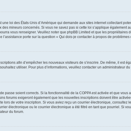
t une loi des États-Unis d’Amérique qui demande aux sites internet collectant pot
 des mineurs concernés. Si vous ne savez pas si cette loi s’applique également au
 pourra vous renseigner. Veuillez noter que phpBB Limited et que les propriétaires
ue l’assistance porte sur la question « Qui dois-je contacter à propos de problèmes 
inscriptions afin d’empêcher les nouveaux visiteurs de s’inscrire. De même, il est é
s souhaitez utiliser. Pour plus d’informations, veuillez contacter un administrateur du
t de passe soient corrects. Si la fonctionnalité de la COPPA est activée et que vous 
ains forums exigeront également que les nouvelles inscriptions doivent être activée
te lors de votre inscription. Si vous aviez reçu un courrier électronique, consultez l
r électronique ou le courrier électronique a été filtré en tant que pourriel. Si vo
rateur du forum.