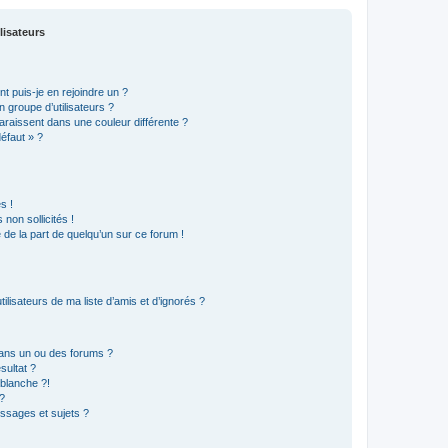
lisateurs
t puis-je en rejoindre un ?
 groupe d’utilisateurs ?
araissent dans une couleur différente ?
défaut » ?
s !
non sollicités !
e de la part de quelqu’un sur ce forum !
lisateurs de ma liste d’amis et d’ignorés ?
ans un ou des forums ?
sultat ?
blanche ?!
?
ssages et sujets ?