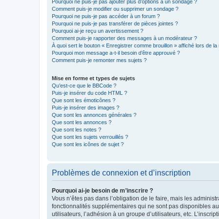
Pourquoi ne puis-je pas ajouter plus d’options à un sondage ?
Comment puis-je modifier ou supprimer un sondage ?
Pourquoi ne puis-je pas accéder à un forum ?
Pourquoi ne puis-je pas transférer de pièces jointes ?
Pourquoi ai-je reçu un avertissement ?
Comment puis-je rapporter des messages à un modérateur ?
À quoi sert le bouton « Enregistrer comme brouillon » affiché lors de la 
Pourquoi mon message a-t-il besoin d’être approuvé ?
Comment puis-je remonter mes sujets ?
Mise en forme et types de sujets
Qu’est-ce que le BBCode ?
Puis-je insérer du code HTML ?
Que sont les émoticônes ?
Puis-je insérer des images ?
Que sont les annonces générales ?
Que sont les annonces ?
Que sont les notes ?
Que sont les sujets verrouillés ?
Que sont les icônes de sujet ?
Problèmes de connexion et d’inscription
Pourquoi ai-je besoin de m’inscrire ?
Vous n’êtes pas dans l’obligation de le faire, mais les adminis
fonctionnalités supplémentaires qui ne sont pas disponibles aux 
utilisateurs, l’adhésion à un groupe d’utilisateurs, etc. L’insc