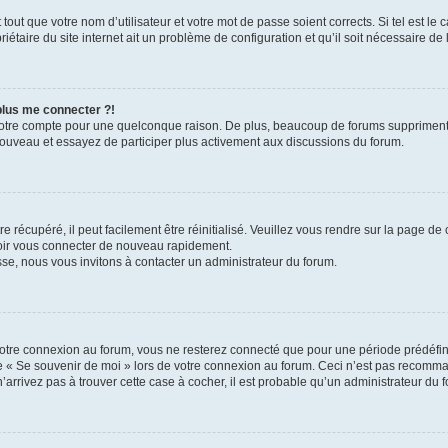
out que votre nom d’utilisateur et votre mot de passe soient corrects. Si tel est le
iétaire du site internet ait un problème de configuration et qu’il soit nécessaire de l
 plus me connecter ?!
votre compte pour une quelconque raison. De plus, beaucoup de forums suppriment pér
 nouveau et essayez de participer plus activement aux discussions du forum.
 récupéré, il peut facilement être réinitialisé. Veuillez vous rendre sur la page de
voir vous connecter de nouveau rapidement.
sse, nous vous invitons à contacter un administrateur du forum.
otre connexion au forum, vous ne resterez connecté que pour une période prédéfinie
se « Se souvenir de moi » lors de votre connexion au forum. Ceci n’est pas recomm
’arrivez pas à trouver cette case à cocher, il est probable qu’un administrateur du fo