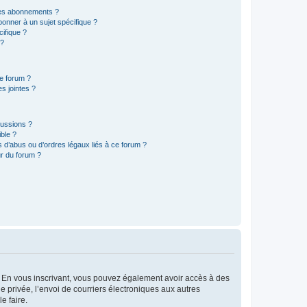
t les abonnements ?
onner à un sujet spécifique ?
ifique ?
 ?
ce forum ?
s jointes ?
cussions ?
ible ?
 d’abus ou d’ordres légaux liés à ce forum ?
r du forum ?
ts. En vous inscrivant, vous pouvez également avoir accès à des
ie privée, l’envoi de courriers électroniques aux autres
e faire.