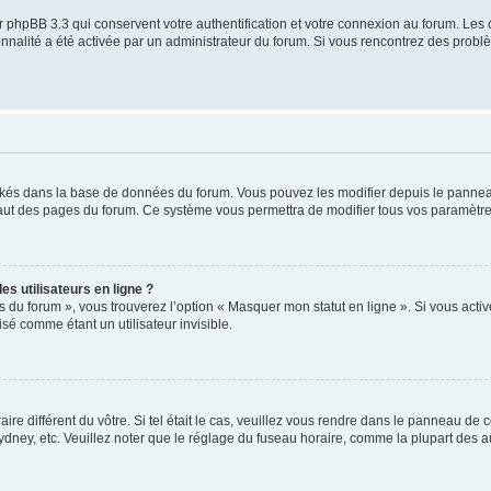
 phpBB 3.3 qui conservent votre authentification et votre connexion au forum. Les 
tionnalité a été activée par un administrateur du forum. Si vous rencontrez des pro
ockés dans la base de données du forum. Vous pouvez les modifier depuis le panneau 
haut des pages du forum. Ce système vous permettra de modifier tous vos paramètre
s utilisateurs en ligne ?
s du forum », vous trouverez l’option « Masquer mon statut en ligne ». Si vous activ
é comme étant un utilisateur invisible.
aire différent du vôtre. Si tel était le cas, veuillez vous rendre dans le panneau de co
ey, etc. Veuillez noter que le réglage du fuseau horaire, comme la plupart des autr