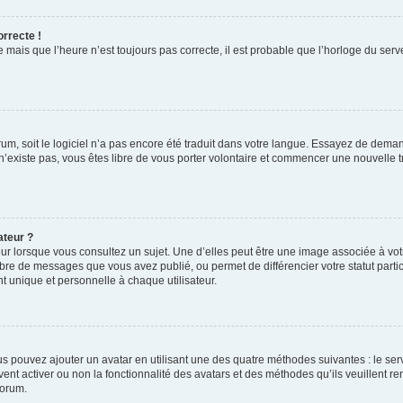
orrecte !
 mais que l’heure n’est toujours pas correcte, il est probable que l’horloge du serve
orum, soit le logiciel n’a pas encore été traduit dans votre langue. Essayez de deman
 n’existe pas, vous êtes libre de vous porter volontaire et commencer une nouvelle t
ateur ?
ur lorsque vous consultez un sujet. Une d’elles peut être une image associée à vo
mbre de messages que vous avez publié, ou permet de différencier votre statut parti
 unique et personnelle à chaque utilisateur.
ous pouvez ajouter un avatar en utilisant une des quatre méthodes suivantes : le serv
ent activer ou non la fonctionnalité des avatars et des méthodes qu’ils veuillent ren
forum.