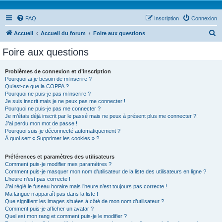
FAQ
Inscription
Connexion
R
Accueil
Accueil du forum
Foire aux questions
e
Foire aux questions
c
h
Problèmes de connexion et d’inscription
Pourquoi ai-je besoin de m’inscrire ?
e
Qu’est-ce que la COPPA ?
r
Pourquoi ne puis-je pas m’inscrire ?
Je suis inscrit mais je ne peux pas me connecter !
c
Pourquoi ne puis-je pas me connecter ?
Je m’étais déjà inscrit par le passé mais ne peux à présent plus me connecter ?!
h
J’ai perdu mon mot de passe !
e
Pourquoi suis-je déconnecté automatiquement ?
À quoi sert « Supprimer les cookies » ?
r
Préférences et paramètres des utilisateurs
Comment puis-je modifier mes paramètres ?
Comment puis-je masquer mon nom d’utilisateur de la liste des utilisateurs en ligne ?
L’heure n’est pas correcte !
J’ai réglé le fuseau horaire mais l’heure n’est toujours pas correcte !
Ma langue n’apparaît pas dans la liste !
Que signifient les images situées à côté de mon nom d’utilisateur ?
Comment puis-je afficher un avatar ?
Quel est mon rang et comment puis-je le modifier ?