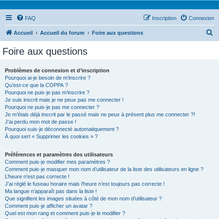
FAQ
Inscription
Connexion
R
Accueil
Accueil du forum
Foire aux questions
e
Foire aux questions
c
h
Problèmes de connexion et d’inscription
Pourquoi ai-je besoin de m’inscrire ?
e
Qu’est-ce que la COPPA ?
r
Pourquoi ne puis-je pas m’inscrire ?
Je suis inscrit mais je ne peux pas me connecter !
c
Pourquoi ne puis-je pas me connecter ?
Je m’étais déjà inscrit par le passé mais ne peux à présent plus me connecter ?!
h
J’ai perdu mon mot de passe !
e
Pourquoi suis-je déconnecté automatiquement ?
À quoi sert « Supprimer les cookies » ?
r
Préférences et paramètres des utilisateurs
Comment puis-je modifier mes paramètres ?
Comment puis-je masquer mon nom d’utilisateur de la liste des utilisateurs en ligne ?
L’heure n’est pas correcte !
J’ai réglé le fuseau horaire mais l’heure n’est toujours pas correcte !
Ma langue n’apparaît pas dans la liste !
Que signifient les images situées à côté de mon nom d’utilisateur ?
Comment puis-je afficher un avatar ?
Quel est mon rang et comment puis-je le modifier ?