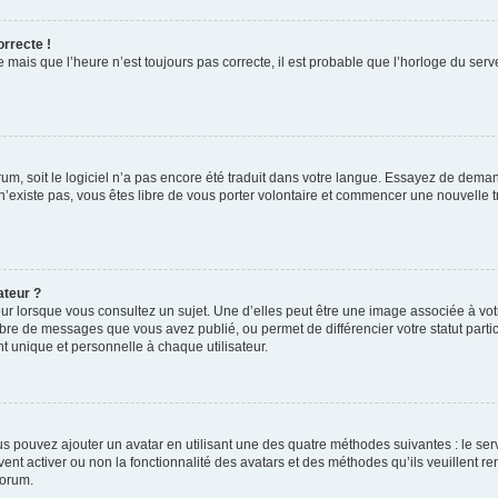
orrecte !
 mais que l’heure n’est toujours pas correcte, il est probable que l’horloge du serve
orum, soit le logiciel n’a pas encore été traduit dans votre langue. Essayez de deman
 n’existe pas, vous êtes libre de vous porter volontaire et commencer une nouvelle t
ateur ?
ur lorsque vous consultez un sujet. Une d’elles peut être une image associée à vo
mbre de messages que vous avez publié, ou permet de différencier votre statut parti
 unique et personnelle à chaque utilisateur.
ous pouvez ajouter un avatar en utilisant une des quatre méthodes suivantes : le serv
ent activer ou non la fonctionnalité des avatars et des méthodes qu’ils veuillent ren
forum.