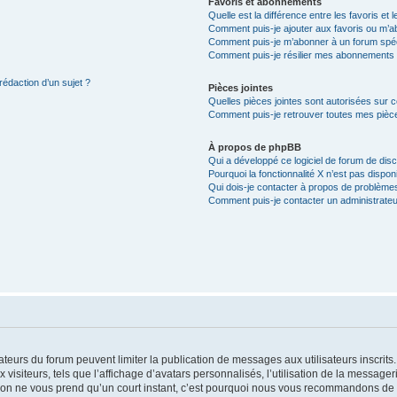
Favoris et abonnements
Quelle est la différence entre les favoris e
Comment puis-je ajouter aux favoris ou m’ab
Comment puis-je m’abonner à un forum spéc
Comment puis-je résilier mes abonnements
rédaction d’un sujet ?
Pièces jointes
Quelles pièces jointes sont autorisées sur 
Comment puis-je retrouver toutes mes pièce
À propos de phpBB
Qui a développé ce logiciel de forum de dis
Pourquoi la fonctionnalité X n’est pas dispon
Qui dois-je contacter à propos de problèmes
Comment puis-je contacter un administrateu
trateurs du forum peuvent limiter la publication de messages aux utilisateurs inscri
visiteurs, tels que l’affichage d’avatars personnalisés, l’utilisation de la messager
ription ne vous prend qu’un court instant, c’est pourquoi nous vous recommandons de l