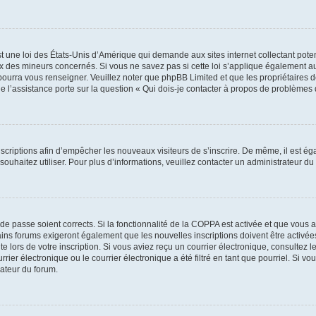
t une loi des États-Unis d’Amérique qui demande aux sites internet collectant pot
 des mineurs concernés. Si vous ne savez pas si cette loi s’applique également au
 pourra vous renseigner. Veuillez noter que phpBB Limited et que les propriétaires
ue l’assistance porte sur la question « Qui dois-je contacter à propos de problèmes 
inscriptions afin d’empêcher les nouveaux visiteurs de s’inscrire. De même, il est é
s souhaitez utiliser. Pour plus d’informations, veuillez contacter un administrateur du
t de passe soient corrects. Si la fonctionnalité de la COPPA est activée et que vous 
ains forums exigeront également que les nouvelles inscriptions doivent être activée
te lors de votre inscription. Si vous aviez reçu un courrier électronique, consultez l
r électronique ou le courrier électronique a été filtré en tant que pourriel. Si vo
rateur du forum.