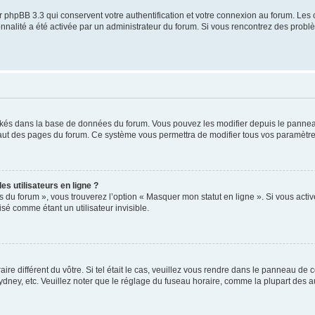
 phpBB 3.3 qui conservent votre authentification et votre connexion au forum. Les 
tionnalité a été activée par un administrateur du forum. Si vous rencontrez des pro
ockés dans la base de données du forum. Vous pouvez les modifier depuis le panneau 
haut des pages du forum. Ce système vous permettra de modifier tous vos paramètre
s utilisateurs en ligne ?
s du forum », vous trouverez l’option « Masquer mon statut en ligne ». Si vous activ
é comme étant un utilisateur invisible.
aire différent du vôtre. Si tel était le cas, veuillez vous rendre dans le panneau de co
ey, etc. Veuillez noter que le réglage du fuseau horaire, comme la plupart des autr