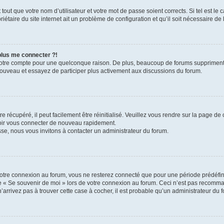
out que votre nom d’utilisateur et votre mot de passe soient corrects. Si tel est le
iétaire du site internet ait un problème de configuration et qu’il soit nécessaire de l
 plus me connecter ?!
votre compte pour une quelconque raison. De plus, beaucoup de forums suppriment pér
 nouveau et essayez de participer plus activement aux discussions du forum.
 récupéré, il peut facilement être réinitialisé. Veuillez vous rendre sur la page de
voir vous connecter de nouveau rapidement.
sse, nous vous invitons à contacter un administrateur du forum.
otre connexion au forum, vous ne resterez connecté que pour une période prédéfinie
se « Se souvenir de moi » lors de votre connexion au forum. Ceci n’est pas recomm
’arrivez pas à trouver cette case à cocher, il est probable qu’un administrateur du fo