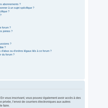
t les abonnements ?
onner à un sujet spécifique ?
ifique ?
 ?
ce forum ?
s jointes ?
cussions ?
ible ?
 d’abus ou d’ordres légaux liés à ce forum ?
r du forum ?
ts. En vous inscrivant, vous pouvez également avoir accès à des
ie privée, l’envoi de courriers électroniques aux autres
e faire.