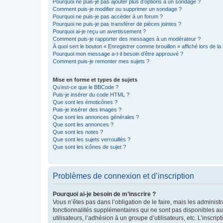
Pourquoi ne puis-je pas ajouter plus d’options à un sondage ?
Comment puis-je modifier ou supprimer un sondage ?
Pourquoi ne puis-je pas accéder à un forum ?
Pourquoi ne puis-je pas transférer de pièces jointes ?
Pourquoi ai-je reçu un avertissement ?
Comment puis-je rapporter des messages à un modérateur ?
À quoi sert le bouton « Enregistrer comme brouillon » affiché lors de la 
Pourquoi mon message a-t-il besoin d’être approuvé ?
Comment puis-je remonter mes sujets ?
Mise en forme et types de sujets
Qu’est-ce que le BBCode ?
Puis-je insérer du code HTML ?
Que sont les émoticônes ?
Puis-je insérer des images ?
Que sont les annonces générales ?
Que sont les annonces ?
Que sont les notes ?
Que sont les sujets verrouillés ?
Que sont les icônes de sujet ?
Problèmes de connexion et d’inscription
Pourquoi ai-je besoin de m’inscrire ?
Vous n’êtes pas dans l’obligation de le faire, mais les adminis
fonctionnalités supplémentaires qui ne sont pas disponibles aux 
utilisateurs, l’adhésion à un groupe d’utilisateurs, etc. L’insc