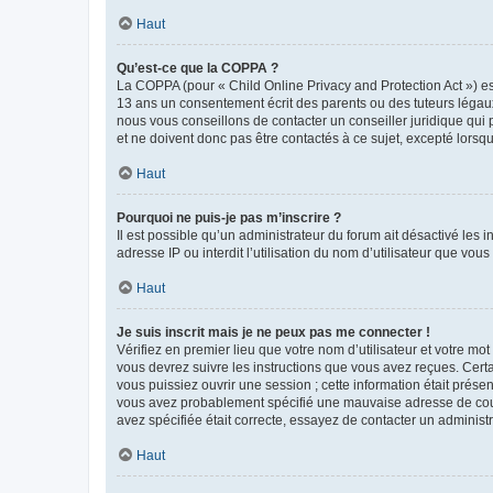
Haut
Qu’est-ce que la COPPA ?
La COPPA (pour « Child Online Privacy and Protection Act ») es
13 ans un consentement écrit des parents ou des tuteurs légaux
nous vous conseillons de contacter un conseiller juridique qui
et ne doivent donc pas être contactés à ce sujet, excepté lorsq
Haut
Pourquoi ne puis-je pas m’inscrire ?
Il est possible qu’un administrateur du forum ait désactivé les 
adresse IP ou interdit l’utilisation du nom d’utilisateur que vou
Haut
Je suis inscrit mais je ne peux pas me connecter !
Vérifiez en premier lieu que votre nom d’utilisateur et votre mo
vous devrez suivre les instructions que vous avez reçues. Cert
vous puissiez ouvrir une session ; cette information était présen
vous avez probablement spécifié une mauvaise adresse de courrie
avez spécifiée était correcte, essayez de contacter un administ
Haut