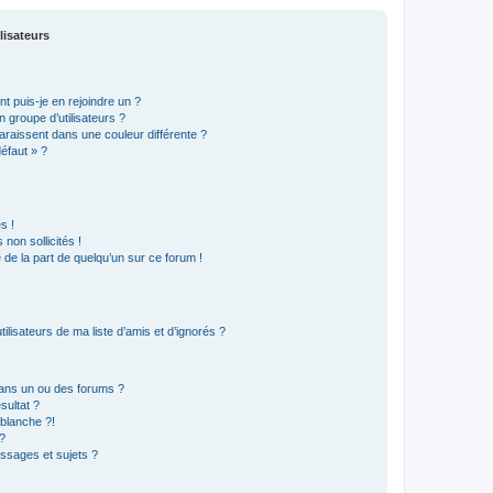
lisateurs
t puis-je en rejoindre un ?
 groupe d’utilisateurs ?
araissent dans une couleur différente ?
défaut » ?
s !
non sollicités !
e de la part de quelqu’un sur ce forum !
lisateurs de ma liste d’amis et d’ignorés ?
ans un ou des forums ?
sultat ?
blanche ?!
?
ssages et sujets ?