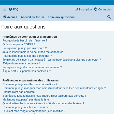
FAQ
Inscription
Connexion
R
Accueil
Accueil du forum
Foire aux questions
e
Foire aux questions
c
h
Problèmes de connexion et d’inscription
Pourquoi ai-je besoin de m’inscrire ?
e
Qu’est-ce que la COPPA ?
r
Pourquoi ne puis-je pas m’inscrire ?
Je suis inscrit mais je ne peux pas me connecter !
c
Pourquoi ne puis-je pas me connecter ?
Je m’étais déjà inscrit par le passé mais ne peux à présent plus me connecter ?!
h
J’ai perdu mon mot de passe !
e
Pourquoi suis-je déconnecté automatiquement ?
À quoi sert « Supprimer les cookies » ?
r
Préférences et paramètres des utilisateurs
Comment puis-je modifier mes paramètres ?
Comment puis-je masquer mon nom d’utilisateur de la liste des utilisateurs en ligne ?
L’heure n’est pas correcte !
J’ai réglé le fuseau horaire mais l’heure n’est toujours pas correcte !
Ma langue n’apparaît pas dans la liste !
Que signifient les images situées à côté de mon nom d’utilisateur ?
Comment puis-je afficher un avatar ?
Quel est mon rang et comment puis-je le modifier ?