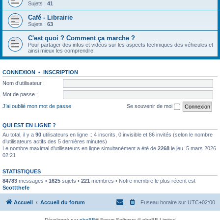
Sujets :
41
Café - Librairie
Sujets :
63
C'est quoi ? Comment ça marche ?
Pour partager des infos et vidéos sur les aspects techniques des véhicules et
ainsi mieux les comprendre.
CONNEXION
•
INSCRIPTION
Nom d’utilisateur :
Mot de passe :
J’ai oublié mon mot de passe
Se souvenir de moi
QUI EST EN LIGNE ?
Au total, il y a
90
utilisateurs en ligne :: 4 inscrits, 0 invisible et 86 invités (selon le nombre
d’utilisateurs actifs des 5 dernières minutes)
Le nombre maximal d’utilisateurs en ligne simultanément a été de
2268
le jeu. 5 mars 2026
02:21
STATISTIQUES
84783
messages •
1625
sujets •
221
membres • Notre membre le plus récent est
Scottthefe
Accueil
Accueil du forum
Fuseau horaire sur
UTC+02:00
Développé par
phpBB
® Forum Software © phpBB Limited