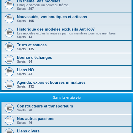
Un thème, vos modèles
Chaque samedi, un nouveau thème.
Sujets :
297
Nouveautés, vos boutiques et artisans
Sujets :
105
Historique des modèles exclusifs AutHo87
Les modèles exclusifs réalisés par nos membres pour nos membres
Sujets :
13
Trucs et astuces
Sujets :
135
Bourse d'échanges
Sujets :
84
Liens HO
Sujets :
43
Agenda: expos et bourses miniatures
Sujets :
132
Dans la vraie vie
Constructeurs et transporteurs
Sujets :
78
Nos autres passions
Sujets :
46
Liens divers