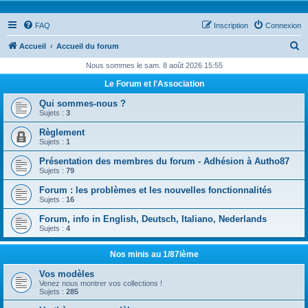
FAQ
Inscription
Connexion
R
Accueil
Accueil du forum
e
Nous sommes le sam. 8 août 2026 15:55
c
Le Forum et l'Association
h
Qui sommes-nous ?
e
Sujets :
3
r
Règlement
Sujets :
1
c
Présentation des membres du forum - Adhésion à Autho87
h
Sujets :
79
e
Forum : les problèmes et les nouvelles fonctionnalités
r
Sujets :
16
Forum, info in English, Deutsch, Italiano, Nederlands
Sujets :
4
Nos minis au 1/87ième
Vos modèles
Venez nous montrer vos collections !
Sujets :
285